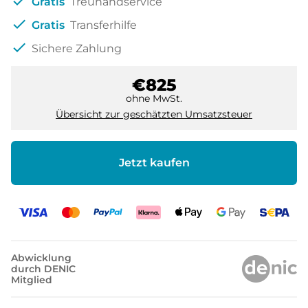
check
Gratis
Treuhandservice
check
Gratis
Transferhilfe
check
Sichere Zahlung
€825
ohne MwSt.
Übersicht zur geschätzten Umsatzsteuer
Jetzt kaufen
Abwicklung
durch DENIC
Mitglied