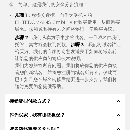
全、简单。这是我们的安全分步流程：
步骤 1
：您提交数据，向作为受托人的
ELITEDOMAINS GmbH 支付购买费用，从而购买
域名。您和域名持有人之间将签订一份购买协议。
步骤 2
：我们从卖方手中接管域名。一旦域名由我们
托管，卖方就会收到货款。
步骤 3
：我们将域名转让
给买方。我们的专家将向您发送关于如何将域名转
让给您的供应商的简单技术说明。
我们为您解答所有问题。我们将确保您的供应商接
管您的新域名，并将您注册为域名所有者。仅此而
已！如果您在域名转移后需要进一步支持，我们将
随时免费为您提供帮助。
expand_less
接受哪些付款方式？
expand_less
作为买家，我有哪些担保？
我们使用 SEPA 作为预付费，并使用 STRIPE 作为支
付服务提供商，以提供可用的支付方式，例如：信用
expand_less
域名转移需要多长时间？
卡、PayPal、Klarna、ApplePay、GooglePay、支
作为买方，我们始终向您保证以下证券。这就是我们的