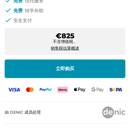
check
免费
信托服务
check
免费
转学补助
check
安全支付
€825
不含增值税。
销售税估算概述
立即购买
由 DENIC 成员处理